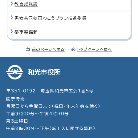
教育総務課
男女共同参画わこうプラン推進委員
都市整備部
前のページへ戻る
トップページへ戻る
和光市役所
〒351-0192 埼玉県和光市広沢1番5号
開庁時間：
月曜日から金曜日まで（祝日・年末年始を除く）
午前9時00分～午後4時30分
第3土曜日
午前8時30分～正午（転出入に関する事務）