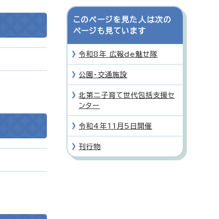
このページを見た人は次の
ページも見ています
令和8年 広報de魅せ隊
公園・交通施設
北第二子育て世代包括支援セ
ンター
令和4年11月5日開催
刊行物