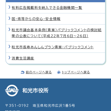
有料広告掲載料を納入できる金融機関一覧
国・県等からの安心・安全情報
和光市議会基本条例（素案）パブリックコメントの検討結
果の公表について（平成22年7月6日〜26日）
和光市長寿あんしんプラン素案：パブリックコメント
消費生活講座
前のページへ戻る
トップページへ戻る
和光市役所
〒351-0192 埼玉県和光市広沢1番5号