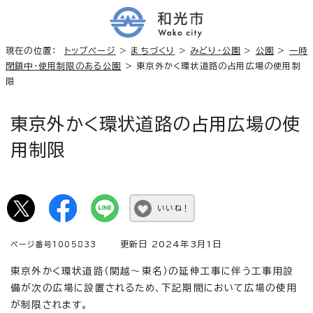
現在の位置：
トップページ
>
まちづくり
>
みどり・公園
>
公園
>
一時
閉鎖中・使用制限のある公園
> 東京外かく環状道路の占用広場の使用制
限
東京外かく環状道路の占用広場の使
用制限
いいね！
更新日 2024年3月1日
ページ番号1005833
東京外かく環状道路（関越～東名）の延伸工事に伴う工事用設
備が次の広場に設置されるため、下記期間において広場の使用
が制限されます。