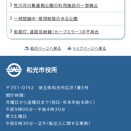
荒川河川敷運動公園の利用施設の一部廃止
一時閉鎖中・使用制限のある公園
街路灯、道路反射鏡（カーブミラー）の不具合
前のページへ戻る
トップページへ戻る
和光市役所
〒351-0192 埼玉県和光市広沢1番5号
開庁時間：
月曜日から金曜日まで（祝日・年末年始を除く）
午前9時00分～午後4時30分
第3土曜日
午前8時30分～正午（転出入に関する事務）