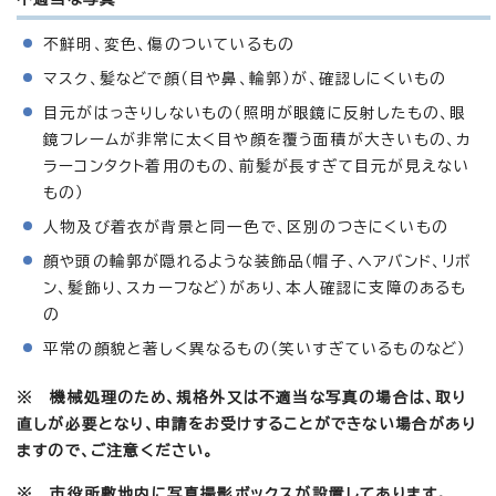
不鮮明、変色、傷のついているもの
マスク、髪などで顔（目や鼻、輪郭）が、確認しにくいもの
目元がはっきりしないもの（照明が眼鏡に反射したもの、眼
鏡フレームが非常に太く目や顔を覆う面積が大きいもの、カ
ラーコンタクト着用のもの、前髪が長すぎて目元が見えない
もの）
人物及び着衣が背景と同一色で、区別のつきにくいもの
顔や頭の輪郭が隠れるような装飾品（帽子、ヘアバンド、リボ
ン、髪飾り、スカーフなど）があり、本人確認に支障のあるも
の
平常の顔貌と著しく異なるもの（笑いすぎているものなど）
※ 機械処理のため、規格外又は不適当な写真の場合は、取り
直しが必要となり、申請をお受けすることができない場合があり
ますので、ご注意ください。
※ 市役所敷地内に写真撮影ボックスが設置してあります。