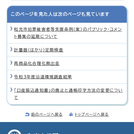
このページを見た人は次のページも見ています
和光市犯罪被害者等支援条例（案）のパブリック・コメン
ト募集の延期について
計量器（はかり）定期検査
再商品化合理化拠出金
令和3年度沿道環境調査結果
「口座振込通知書」の廃止と通帳印字方法の変更につい
て
前のページへ戻る
トップページへ戻る