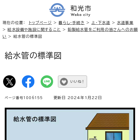
現在の位置：
トップページ
>
暮らし・手続き
>
上・下水道
>
水道事業
>
給水設備や施設に関すること
>
鉛製給水管をご利用の皆さんへのお願
い
> 給水管の標準図
給水管の標準図
いいね！
更新日 2024年1月22日
ページ番号1006155