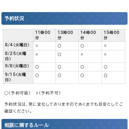
予約状況
11時00
13時00
14時00
15時00
分
分
分
分
8/4（火曜日）
×
〇
〇
×
8/25（火曜
×
〇
×
×
日）
9/8（火曜日）
〇
〇
〇
〇
9/15（火曜
〇
〇
〇
〇
日）
◯（予約可能） ×（予約不可）
予約状況は、常に変化しておりますのであくまでも目安としてご
確認ください。
相談に関するルール