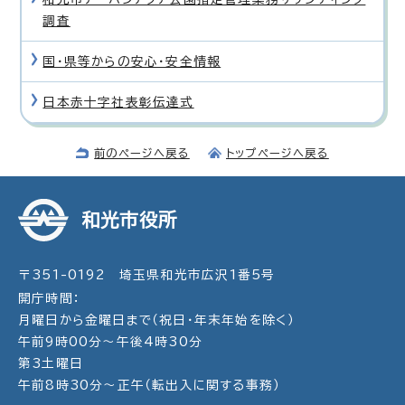
調査
国・県等からの安心・安全情報
日本赤十字社表彰伝達式
前のページへ戻る
トップページへ戻る
和光市役所
〒351-0192 埼玉県和光市広沢1番5号
開庁時間：
月曜日から金曜日まで（祝日・年末年始を除く）
午前9時00分～午後4時30分
第3土曜日
午前8時30分～正午（転出入に関する事務）