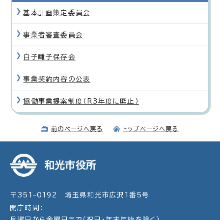
基本計画策定委員会
事業者審査委員会
白子囃子保存会
事業契約内容の公表
協働事業提案制度（R3年度に廃止）
前のページへ戻る
トップページへ戻る
和光市役所
〒351-0192 埼玉県和光市広沢1番5号
開庁時間：
月曜日から金曜日まで（祝日・年末年始を除く）