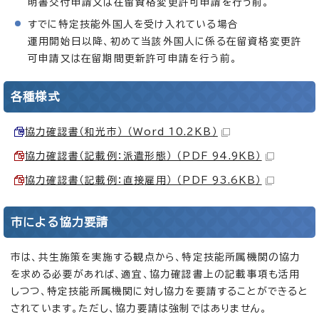
明書交付申請又は在留資格変更許可申請を行う前。
すでに特定技能外国人を受け入れている場合
運用開始日以降、初めて当該外国人に係る在留資格変更許
可申請又は在留期間更新許可申請を行う前。
各種様式
協力確認書（和光市） （Word 10.2KB）
協力確認書（記載例：派遣形態） （PDF 94.9KB）
協力確認書（記載例：直接雇用） （PDF 93.6KB）
市による協力要請
市は、共生施策を実施する観点から、特定技能所属機関の協力
を求める必要があれば、適宜、協力確認書上の記載事項も活用
しつつ、特定技能所属機関に対し協力を要請することができると
されています。ただし、協力要請は強制ではありません。