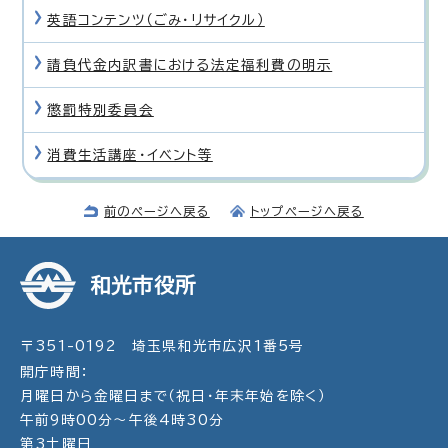
英語コンテンツ（ごみ・リサイクル）
請負代金内訳書における法定福利費の明示
懲罰特別委員会
消費生活講座・イベント等
前のページへ戻る
トップページへ戻る
和光市役所
〒351-0192 埼玉県和光市広沢1番5号
開庁時間：
月曜日から金曜日まで（祝日・年末年始を除く）
午前9時00分～午後4時30分
第3土曜日