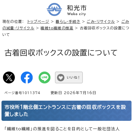
現在の位置：
トップページ
>
暮らし・手続き
>
ごみ・リサイクル
>
ごみ
の減量・リサイクル
>
繊維to繊維の推進
> 古着回収ボックスの設置につ
いて
古着回収ボックスの設置について
いいね！
更新日 2026年7月16日
ページ番号1011374
市役所1階北側エントランスに古着の回収ボックスを設
置しました
「繊維to繊維」の推進を図ることを目的として一般社団法人