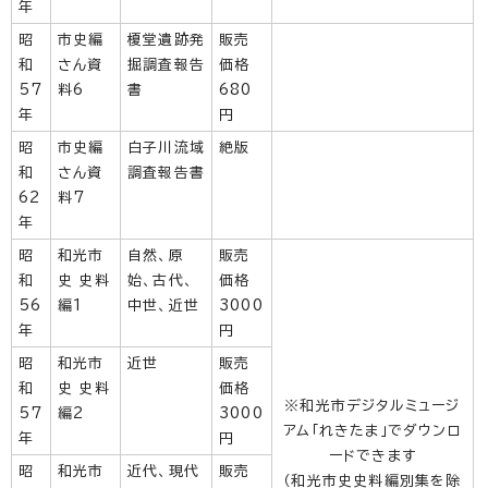
年
昭
市史編
榎堂遺跡発
販売
和
さん資
掘調査報告
価格
57
料6
書
680
年
円
昭
市史編
白子川流域
絶版
和
さん資
調査報告書
62
料7
年
昭
和光市
自然、原
販売
和
史 史料
始、古代、
価格
56
編1
中世、近世
3000
年
円
昭
和光市
近世
販売
和
史 史料
価格
※和光市デジタルミュージ
57
編2
3000
アム「れきたま」でダウンロ
年
円
ードできます
昭
和光市
近代、現代
販売
（和光市史史料編別集を除