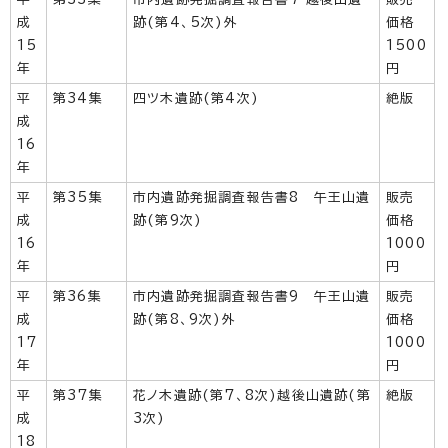
成
跡(第4、5次)外
価格
15
1500
年
円
平
第34集
四ツ木遺跡(第4次)
絶版
成
16
年
平
第35集
市内遺跡発掘調査報告書8 午王山遺
販売
成
跡(第9次)
価格
16
1000
年
円
平
第36集
市内遺跡発掘調査報告書9 午王山遺
販売
成
跡(第8、9次)外
価格
17
1000
年
円
平
第37集
花ノ木遺跡(第7、8次)越後山遺跡(第
絶版
成
3次)
18