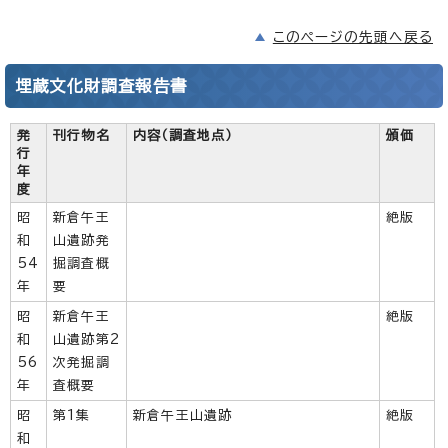
このページの先頭へ戻る
埋蔵文化財調査報告書
発
刊行物名
内容（調査地点）
頒価
行
年
度
昭
新倉午王
絶版
和
山遺跡発
54
掘調査概
年
要
昭
新倉午王
絶版
和
山遺跡第2
56
次発掘調
年
査概要
昭
第1集
新倉午王山遺跡
絶版
和