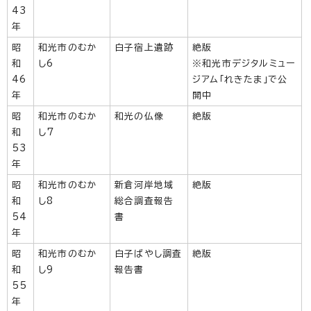
43
年
昭
和光市のむか
白子宿上遺跡
絶版
和
し6
※和光市デジタルミュー
46
ジアム「れきたま」で公
年
開中
昭
和光市のむか
和光の仏像
絶版
和
し7
53
年
昭
和光市のむか
新倉河岸地域
絶版
和
し8
総合調査報告
54
書
年
昭
和光市のむか
白子ばやし調査
絶版
和
し9
報告書
55
年