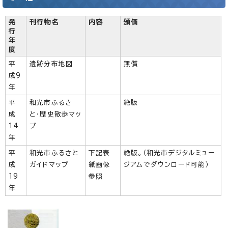
発
刊行物名
内容
頒価
行
年
度
平
遺跡分布地図
無償
成9
年
平
和光市ふるさ
絶版
成
と・歴史散歩マッ
14
プ
年
平
和光市ふるさと
下記表
絶版。（和光市デジタルミュー
成
ガイドマップ
紙画像
ジアムでダウンロード可能）
19
参照
年