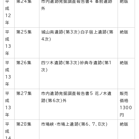
平
第24集
市内遺跡発掘調査報告書4 峯前遺跡
絶版
成
外
12
年
平
第25集
城山南遺跡(第3次)白子宿上遺跡(第
絶版
成
4次)
13
年
平
第26集
四ツ木遺跡(第3次)妙典寺遺跡(第1
絶版
成
次)
13
年
平
第27集
市内遺跡発掘調査報告書5 花ノ木遺
販売
成
跡(第6次)外
価格
13
1300
年
円
平
第28集
市場峡・市場上遺跡(第6、7、8次)
絶版
成
14