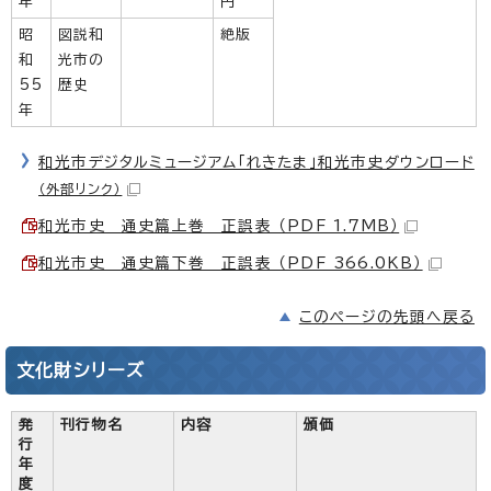
年
円
昭
図説和
絶版
和
光市の
55
歴史
年
和光市デジタルミュージアム「れきたま」和光市史ダウンロード
（外部リンク）
和光市史 通史篇上巻 正誤表 （PDF 1.7MB）
和光市史 通史篇下巻 正誤表 （PDF 366.0KB）
このページの先頭へ戻る
文化財シリーズ
発
刊行物名
内容
頒価
行
年
度