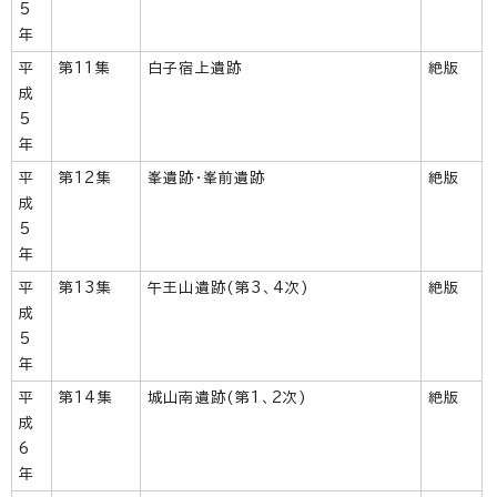
5
年
平
第11集
白子宿上遺跡
絶版
成
5
年
平
第12集
峯遺跡・峯前遺跡
絶版
成
5
年
平
第13集
午王山遺跡(第3、4次)
絶版
成
5
年
平
第14集
城山南遺跡(第1、2次)
絶版
成
6
年