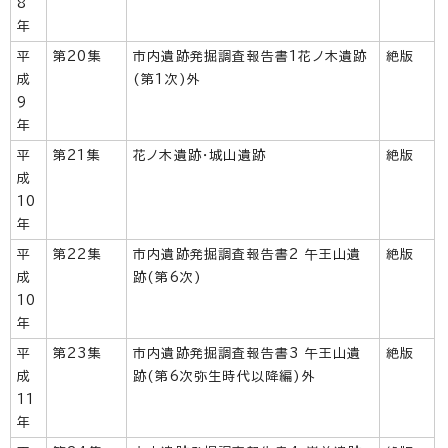
8
年
平
第20集
市内遺跡発掘調査報告書1花ノ木遺跡
絶版
成
(第1次)外
9
年
平
第21集
花ノ木遺跡・城山遺跡
絶版
成
10
年
平
第22集
市内遺跡発掘調査報告書2 午王山遺
絶版
成
跡(第6次)
10
年
平
第23集
市内遺跡発掘調査報告書3 午王山遺
絶版
成
跡(第6次弥生時代以降編)外
11
年