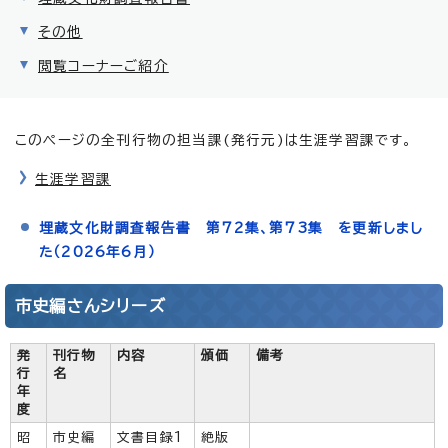
その他
閲覧コーナーご紹介
このページの全刊行物の担当課(発行元)は生涯学習課です。
生涯学習課
埋蔵文化財調査報告書 第72集、第73集 を更新しまし
た（2026年6月）
市史編さんシリーズ
発
刊行物
内容
頒価
備考
行
名
年
度
昭
市史編
文書目録1
絶版