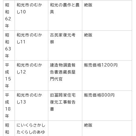
昭
和光市のむか
和光の農作と農
絶版
和
し10
具
62
年
昭
和光市のむか
古民家復元考
絶版
和
し11
察
63
年
平
和光市のむか
建造物調査報
販売価格1200円
成
し12
告書酒蔵長屋
15
門代官
年
平
和光市のむか
旧冨岡家住宅
販売価格800円
成
し13
復元工事報告
18
書
年
昭
にいくらさかし
絶版
和
たくらしのあゆ