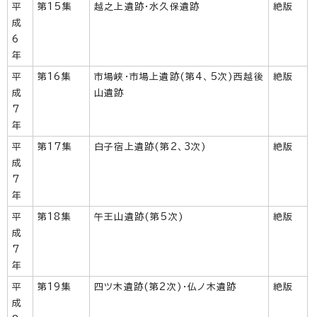
平
第15集
越之上遺跡・水久保遺跡
絶版
成
6
年
平
第16集
市場峡・市場上遺跡(第4、5次)西越後
絶版
成
山遺跡
7
年
平
第17集
白子宿上遺跡(第2、3次)
絶版
成
7
年
平
第18集
午王山遺跡(第5次)
絶版
成
7
年
平
第19集
四ツ木遺跡(第2次)・仏ノ木遺跡
絶版
成