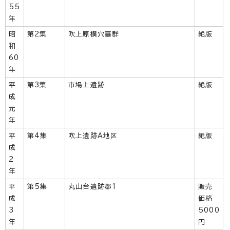
55
年
昭
第2集
吹上原横穴墓群
絶版
和
60
年
平
第3集
市場上遺跡
絶版
成
元
年
平
第4集
吹上遺跡A地区
絶版
成
2
年
平
第5集
丸山台遺跡郡1
販売
成
価格
3
5000
年
円