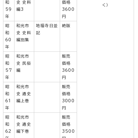
和
史 史料
価格
く）
59
編3
3600
年
円
昭
和光市
地福寺日並
絶版
和
史 史料
記
60
編別集
年
昭
和光市
販売
和
史 民俗
価格
57
編
3600
年
円
昭
和光市
販売
和
史 通史
価格
61
編上巻
3000
年
円
昭
和光市
販売
和
史 通史
価格
62
編下巻
3500