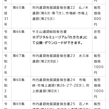
年
円
平
第65集
市内遺跡発掘調査報告書22 仏ノ木
販売
成
遺跡（第6次・第7次）、市場峡・市場上
価格
31
遺跡（第25次）
800
年
円
令
第66集
午王山遺跡総括報告書
非売
和
※デジタルミュージアム「れきたま」に
品
元
て公開・ダウンロードができます。
年
令
第67集
市内遺跡発掘調査報告書23 水久保
販売
和
遺跡（第2次B区）
価格
2
1000
年
円
令
第68集
市内遺跡発掘調査報告書24 市場
販売
和
峡・市場上遺跡（第26・27・28次）、吹
価格
3
上原遺跡（第8次）
1000
年
円
令
第69集
市内遺跡発掘調査報告書25 花ノ木
販売