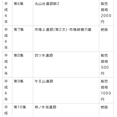
平
第6集
丸山台遺跡群2
販売
成
価格
4
2000
年
円
平
第7集
市場上遺跡(第2次)・市場峡横穴墓
絶版
成
4
年
平
第8集
四ツ木遺跡
販売
成
価格
4
500
年
円
平
第9集
午王山遺跡
販売
成
価格
4
1000
年
円
平
第10集
柿ノ木坂遺跡
絶版
成