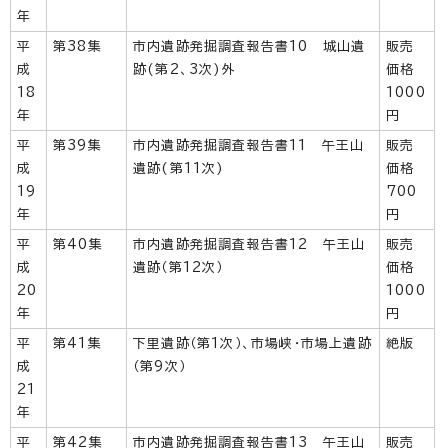
年
平
第38集
市内遺跡発掘調査報告書10 城山遺
販売
成
跡(第2、3次)外
価格
18
1000
年
円
平
第39集
市内遺跡発掘調査報告書11 午王山
販売
成
遺跡(第11次)
価格
19
700
年
円
平
第40集
市内遺跡発掘調査報告書12 午王山
販売
成
遺跡（第12次）
価格
20
1000
年
円
平
第41集
下里遺跡（第1次）、市場峡・市場上遺跡
絶版
成
（第9次）
21
年
平
第42集
市内遺跡発掘調査報告書13 午王山
販売