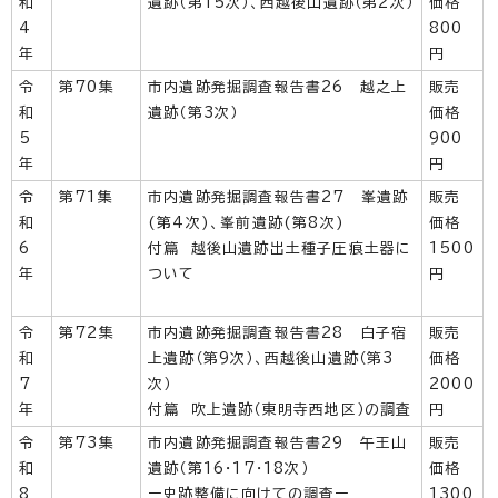
和
遺跡（第15次）、西越後山遺跡（第2次）
価格
4
800
年
円
令
第70集
市内遺跡発掘調査報告書26 越之上
販売
和
遺跡（第3次）
価格
5
900
年
円
令
第71集
市内遺跡発掘調査報告書27 峯遺跡
販売
和
(第4次)、峯前遺跡(第8次)
価格
6
付篇 越後山遺跡出土種子圧痕土器に
1500
年
ついて
円
令
第72集
市内遺跡発掘調査報告書28 白子宿
販売
和
上遺跡（第9次）、西越後山遺跡（第3
価格
7
次）
2000
年
付篇 吹上遺跡（東明寺西地区）の調査
円
令
第73集
市内遺跡発掘調査報告書29 午王山
販売
和
遺跡（第16・17・18次）
価格
8
ー史跡整備に向けての調査ー
1300