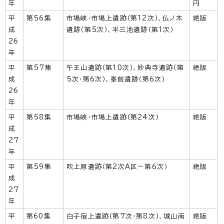
年
円
平
第56集
市場峡・市場上遺跡（第12次）、仏ノ木
絶版
成
遺跡（第5次）、半三池遺跡（第1次）
26
年
平
第57集
午王山遺跡（第10次）、妙典寺遺跡（第
絶版
成
5次・第6次）、峯前遺跡（第6次）
26
年
平
第58集
市場峡・市場上遺跡（第24次）
絶版
成
27
年
平
第59集
吹上原遺跡（第2次A区～第6次）
絶版
成
27
年
平
第60集
白子宿上遺跡（第7次・第8次）、城山南
絶版