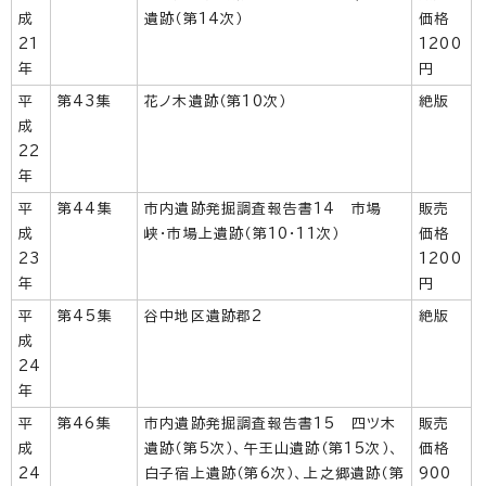
成
遺跡（第14次）
価格
21
1200
年
円
平
第43集
花ノ木遺跡（第10次）
絶版
成
22
年
平
第44集
市内遺跡発掘調査報告書14 市場
販売
成
峡・市場上遺跡（第10・11次）
価格
23
1200
年
円
平
第45集
谷中地区遺跡郡2
絶版
成
24
年
平
第46集
市内遺跡発掘調査報告書15 四ツ木
販売
成
遺跡（第5次）、午王山遺跡（第15次）、
価格
24
白子宿上遺跡（第6次）、上之郷遺跡（第
900