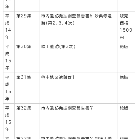
年
平
第29集
市内遺跡発掘調査報告書6 妙典寺遺
販売
成
跡(第2、3、4次)
価格
14
1500
年
円
平
第30集
吹上遺跡(第3次)
絶版
成
15
年
平
第31集
谷中地区遺跡群1
絶版
成
15
年
平
第32集
市内遺跡発掘調査報告書7
絶版
成
15
年
平
第33集
市内遺跡発掘調査報告書7 越後山遺
販売