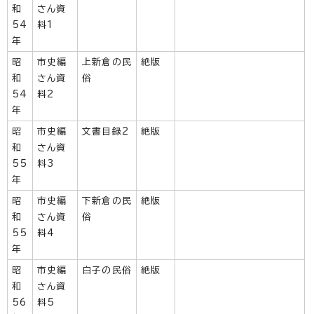
和
さん資
54
料1
年
昭
市史編
上新倉の民
絶版
和
さん資
俗
54
料2
年
昭
市史編
文書目録2
絶版
和
さん資
55
料3
年
昭
市史編
下新倉の民
絶版
和
さん資
俗
55
料4
年
昭
市史編
白子の民俗
絶版
和
さん資
56
料5