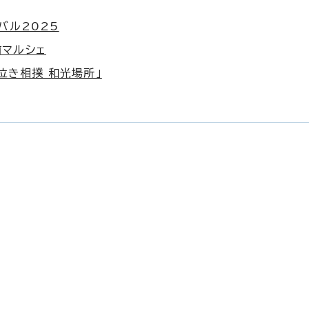
バル2025
前マルシェ
 泣き相撲 和光場所」