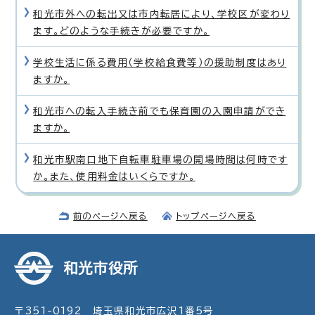
和光市外への転出又は市内転居により、学校区が変わり
ます。どのような手続きが必要ですか。
学校生活に係る費用（学校給食費等）の援助制度はあり
ますか。
和光市への転入手続き前でも保育園の入園申請ができ
ますか。
和光市駅南口地下自転車駐車場の開場時間は何時です
か。また、使用料金はいくらですか。
前のページへ戻る
トップページへ戻る
和光市役所
〒351-0192 埼玉県和光市広沢1番5号