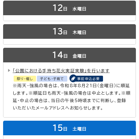
12
日
水曜日
13
日
木曜日
14
日
金曜日
「公園における手持ち花火実証実験」を行います
祭り・催し
子ども・子育て
事前申込必要
※雨天・強風の場合は、令和8年8月21日（金曜日）に順延
します。※順延日も雨天・強風の場合は中止とします。※順
延・中止の場合は、当日の午後5時頃までに判断し、登録
いただいたメールアドレスへお知らせします。
15
日
土曜日