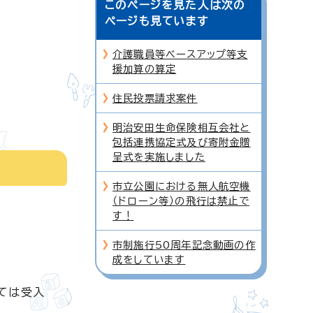
このページを見た人は次の
ページも見ています
介護職員等ベースアップ等支
援加算の算定
住民投票請求案件
明治安田生命保険相互会社と
包括連携協定式及び寄附金贈
呈式を実施しました
市立公園における無人航空機
（ドローン等）の飛行は禁止で
す！
市制施行50周年記念動画の作
成をしています
ては受入