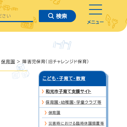
メニュー
>
保育園
> 障害児保育（旧チャレンジド保育）
こども・子育て・教育
和光市子育て支援サイト
保育園・幼稚園・学童クラブ等
保育園
災害時における臨時休園措置等