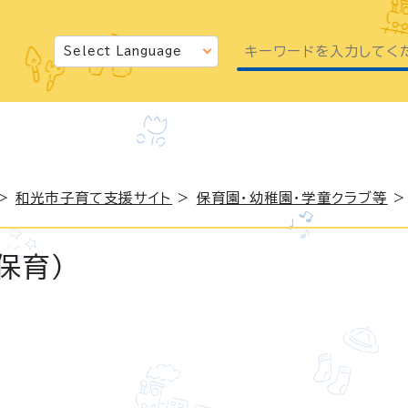
>
和光市子育て支援サイト
>
保育園・幼稚園・学童クラブ等
保育）