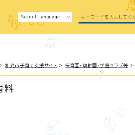
>
和光市子育て支援サイト
>
保育園・幼稚園・学童クラブ等
育料