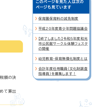
このページを見た人は次の
ページも見ています
保育園保育料の減免制度
平成20年度青少年問題協議会
【終了しました】令和5年度和光
市公民館サークル体験フェスタ
の開催
幼児教育・保育無償化制度とは
会計年度任用職員（文化財調査
指導員）を募集します！
収税額の決
含めて算出