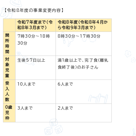
【令和8年度の事業変更内容】
令和7年度まで（令
令和8年度（令和8年4月か
和8年3月まで）
ら令和9年3月まで）
開
7時30分～18時
8時30分～17時30分
所
30分
時
間
対
生後57日以上
満1歳以上で、完了食（離乳
象
食終了後）のお子さん
児
童
受
10人まで
6人まで
入
人
数
0歳
3人まで
2人まで
児
枠