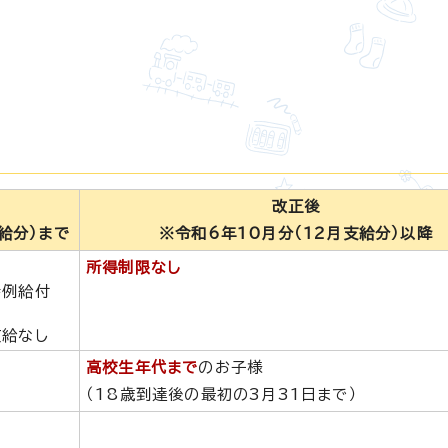
改正後
給分）まで
※令和6年10月分（12月支給分）以降
所得制限なし
特例給付
支給なし
高校生年代まで
のお子様
（18歳到達後の最初の3月31日まで）