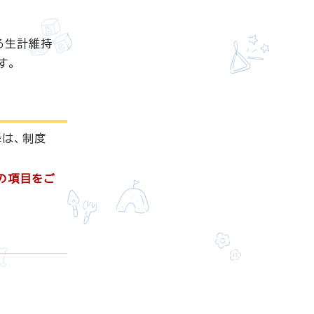
る生計維持
す。
降は、制度
の項目をご