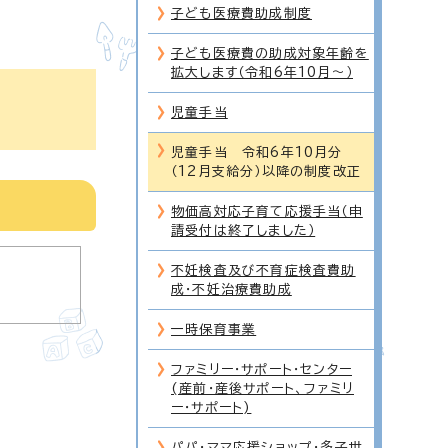
子ども医療費助成制度
子ども医療費の助成対象年齢を
拡大します（令和6年10月～）
児童手当
児童手当 令和6年10月分
（12月支給分）以降の制度改正
物価高対応子育て応援手当（申
請受付は終了しました）
不妊検査及び不育症検査費助
成・不妊治療費助成
一時保育事業
ファミリー・サポート・センター
(産前・産後サポート、ファミリ
ー・サポート)
パパ・ママ応援ショップ・多子世