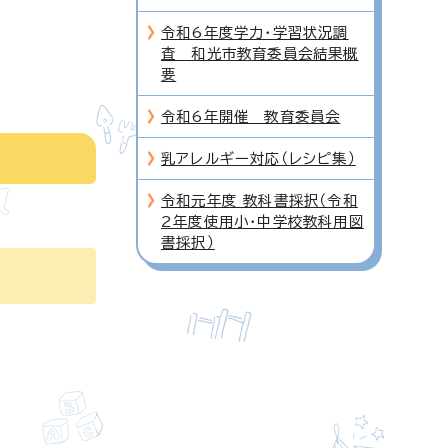
令和6年度学力・学習状況調
査 和光市教育委員会結果概
要
令和6年開催 教育委員会
乳アレルギー対応（レシピ集）
令和元年度 教科書採択（令和
2年度使用小・中学校教科用図
書採択）