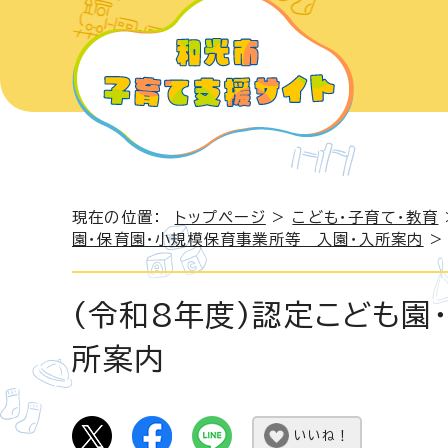
現在の位置：
トップページ
>
こども・子育て・教育
園・保育園・小規模保育事業所等 入園・入所案内
>
(令和8年度)認定こども園
所案内
いいね！