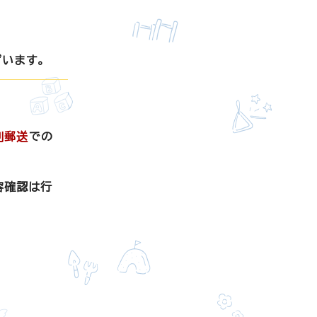
います。
則郵送
での
容確認は行