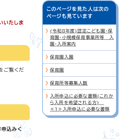
このページを見た人は次の
ページも見ています
いいたしま
(令和8年度)認定こども園・保
育園・小規模保育事業所等 入
園・入所案内
保育園入園
をご覧くだ
保育園
保育所等募集人数
入所申込に必要な書類(これか
ら入所を希望される方)
≪1≫入所申込に必要な書類
お申込みく