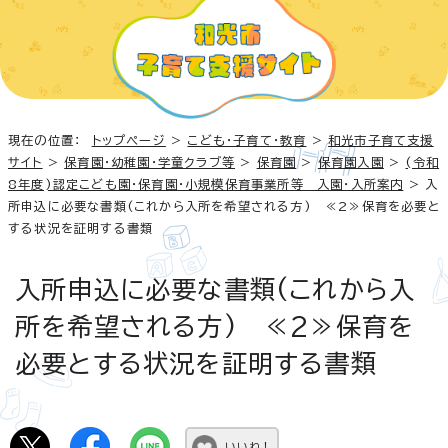
現在の位置：
トップページ
>
こども・子育て・教育
>
和光市子育て支援
サイト
>
保育園・幼稚園・学童クラブ等
>
保育園
>
保育園入園
>
(令和
8年度)認定こども園・保育園・小規模保育事業所等 入園・入所案内
> 入
所申込に必要な書類(これから入所を希望される方) ≪2≫保育を必要と
する状況を証明する書類
入所申込に必要な書類(これから入
所を希望される方) ≪2≫保育を
必要とする状況を証明する書類
いいね！