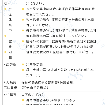
む）
出ください。
育
※育児休業中の場合、必ず育児休業期間の記載
児
を受けてください。
休
※自営業の場合、直近の確定申告書の写しも添
業
付してください。
中
確定申告書の写しが無い場合、営業許可書、会社
自
登記簿謄本の写し等を添付してください。
営
居宅外の就労で、就労時間・場所が変則で就労証
業
明書に記載が困難、シフト表が発行されない場
内
合は就労状況表を証明書に添付してください。
職
（2）妊娠
出産予定表
母子手帳の写し（表紙と分娩予定日が記載され
たページ）
（3）疾病
保育の要否に係る診断書(保護者用)
又は負傷
（和光市指定様式）
（4）障害
以下のいずれか
身体障害者手帳（4級以上）の写し