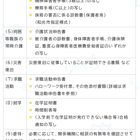
精神障害者手帳（3級以上）の写し
療育手帳（C以上）の写し
保育の要否に係る診断書(保護者用)
（和光市指定様式）
（5）同居
介護状況申告書
等親族の
被介護者の診断書、身体障害者手帳、介護保険
常時介護
証、重度心身障害者医療費受給者証のいずれか
の写し
（6）災害
災害復旧に従事していることが証明できる書類 など
復旧
（7）求職
求職活動申告書
活動
ハローワーク受付票、その他添付書類（詳細は求
職活動申告書を参照）
（8）就学
在学証明書
時間割表等
（入学前で在学証明が発行できない場合等）合格
通知の写し
（9）虐待・
必要に応じて、関係機関に相談の有無等を確認させて