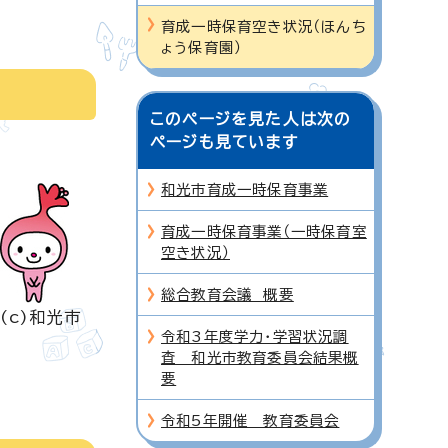
育成一時保育空き状況（ほんち
ょう保育園）
このページを見た人は次の
ページも見ています
和光市育成一時保育事業
育成一時保育事業（一時保育室
空き状況）
総合教育会議 概要
(c)和光市
令和3年度学力・学習状況調
査 和光市教育委員会結果概
要
令和5年開催 教育委員会