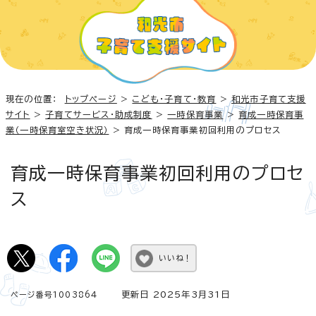
現在の位置：
トップページ
>
こども・子育て・教育
>
和光市子育て支援
サイト
>
子育てサービス・助成制度
>
一時保育事業
>
育成一時保育事
業（一時保育室空き状況）
> 育成一時保育事業初回利用のプロセス
育成一時保育事業初回利用のプロセ
ス
いいね！
更新日 2025年3月31日
ページ番号1003864