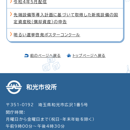
令和4年5月配信
先端設備等導入計画に基づいて取得した新規設備の固
定資産税（償却資産）の申告
明るい選挙啓発ポスターコンクール
前のページへ戻る
トップページへ戻る
和光市役所
〒351-0192 埼玉県和光市広沢1番5号
開庁時間：
月曜日から金曜日まで（祝日・年末年始を除く）
午前9時00分～午後4時30分