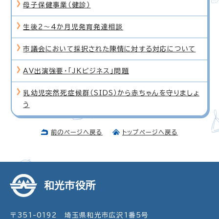
母子保健事業（健診）
生後2〜4か月児発育発達相談
市議会において採択された陳情に対する対応について
AV出演強要・「JKビジネス」問題
乳幼児突然死症候群（SIDS）から赤ちゃんを守りましょ
う
前のページへ戻る
トップページへ戻る
和光市役所
〒351-0192 埼玉県和光市広沢1番5号