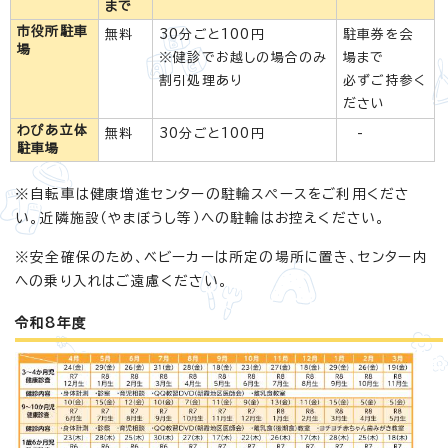
まで
市役所駐車
無料
30分ごと100円
駐車券を会
場
※健診でお越しの場合のみ
場まで
割引処理あり
必ずご持参く
ださい
わぴあ立体
無料
30分ごと100円
-
駐車場
※自転車は健康増進センターの駐輪スペースをご利用くださ
い。近隣施設（やまぼうし等）への駐輪はお控えください。
※安全確保のため、ベビーカーは所定の場所に置き、センター内
への乗り入れはご遠慮ください。
令和8年度