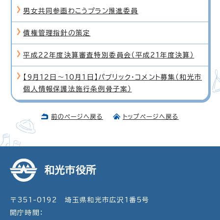
男女共同参画わこうプラン推進委員
債権管理指針の策定
平成22年度決算審査特別委員会（平成21年度決算）
【9月12日〜10月1日】パブリック・コメント募集（和光市
個人情報保護法施行条例骨子案）
前のページへ戻る
トップページへ戻る
和光市役所
〒351-0192 埼玉県和光市広沢1番5号
開庁時間：