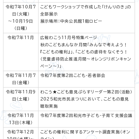
令和7年10月7
こどもワークショップで作成した「けんりのき」の
日（火曜）
全部展示
～10月19日
展示場所：中央公民館1階ロビー
（日曜）
令和7年11月
広報わこう11月号特集ページ
秋のこどもまんなか月間「みんなで考えよう！
『こどもの権利』」、「こどもの虐待をなくそう！
（児童虐待防止推進月間～オレンジリボンキャン
ペーン～）」
令和7年11月7
令和7年度第2回こども・若者部会
日（金曜）
令和7年11月9
わこう★こども意見ぷらすリーダー第2回（活動）
日（土曜）
2025和光市民まつりにおいて、こどもの意見
聴取実施
令和7年11月
令和7年度第2回和光市子ども・子育て支援会議
13日（木曜）
令和7年12月
こどもの権利に関するアンケート調査実施（オン