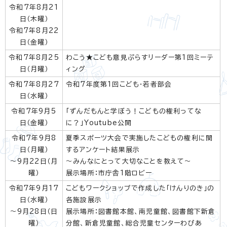
令和7年8月21
日（木曜）
令和7年8月22
日（金曜）
令和7年8月25
わこう★こども意見ぷらすリーダー第1回ミーテ
日（月曜）
ィング
令和7年8月27
令和7年度第1回こども・若者部会
日（水曜）
令和7年9月5
「ずんだもんと学ぼう！こどもの権利ってな
日（金曜）
に？」Youtube公開
令和7年9月8
夏季スポーツ大会で実施したこどもの権利に関
日（月曜）
するアンケート結果展示
～9月22日（月
～みんなにとって大切なことを教えて～
曜）
展示場所：市庁舎1階ロビー
令和7年9月17
こどもワークショップで作成した「けんりのき」の
日（水曜）
各施設展示
～9月28日（日
展示場所：図書館本館、南児童館、図書館下新倉
曜）
分館、新倉児童館、総合児童センターわぴあ