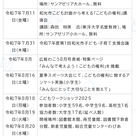
場所：サンアゼリア大ホール、無料
令和7年7月11
和光市こども計画から考える「こどもの権利」講
日（金曜）
演会
講師：森田 明美 氏（東洋大学名誉教授）、場
所：サンアゼリア小ホール、無料
令和7年7月31
令和7年度第1回和光市子ども・子育て支援会議
日（木曜）
令和7年8月
広報わこう8月号表紙・特集ページ
「みんなで考えよう！こどもの権利」を掲載
令和7年8月16
夏季スポーツ大会にて、こどもの権利に関するア
日（土曜）
ンケート実施（小学生）
「みんなにとって大切なことを教えて」
令和7年8月18
こどもワークショップ2025
日（月曜）
参加者数：小学生59名、中学生9名、高校生1名
令和7年8月19
協力者数：大学生17名（延べ人数）
日（火曜）
開催場所：図書館本館、南児童館、図書館下新倉
令和7年8月20
分館、新倉児童館、総合児童センターわぴあ
日（水曜）