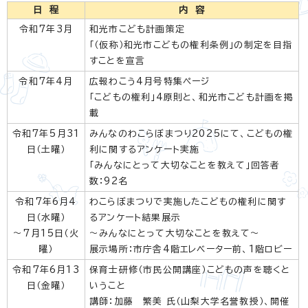
日 程
内 容
令和7年3月
和光市こども計画策定
「（仮称）和光市こどもの権利条例」の制定を目指
すことを宣言
令和7年4月
広報わこう4月号特集ページ
「こどもの権利」4原則と、和光市こども計画を掲
載
令和7年5月31
みんなのわこらぼまつり2025にて、こどもの権
日（土曜）
利に関するアンケート実施
「みんなにとって大切なことを教えて」回答者
数：92名
令和7年6月4
わこらぼまつりで実施したこどもの権利に関す
日（水曜）
るアンケート結果展示
～7月15日（火
～みんなにとって大切なことを教えて～
曜）
展示場所：市庁舎4階エレベーター前、1階ロビー
令和7年6月13
保育士研修（市民公開講座）こどもの声を聴くと
日（金曜）
いうこと
講師：加藤 繁美 氏（山梨大学名誉教授）、開催