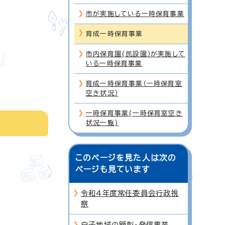
市が実施している一時保育事業
育成一時保育事業
市内保育園(民設園）が実施して
いる一時保育事業
育成一時保育事業（一時保育室
空き状況）
一時保育事業(一時保育室空き
状況一覧)
このページを見た人は次の
ページも見ています
令和4年度常任委員会行政視
察
白子地域の顕彰・発信事業