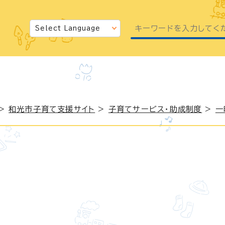
>
和光市子育て支援サイト
>
子育てサービス・助成制度
>
一
日