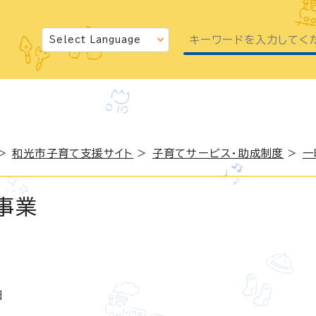
>
和光市子育て支援サイト
>
子育てサービス・助成制度
>
一
事業
日