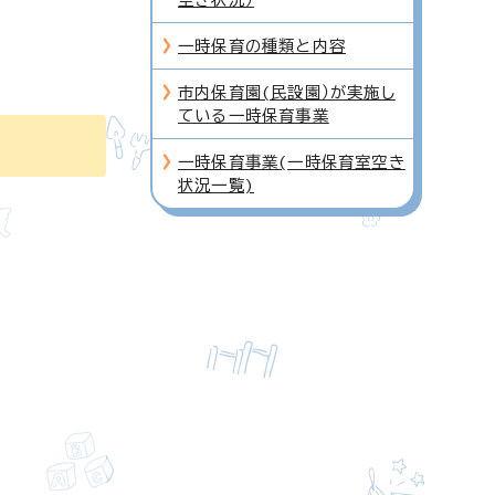
一時保育の種類と内容
市内保育園(民設園）が実施し
ている一時保育事業
一時保育事業(一時保育室空き
状況一覧)