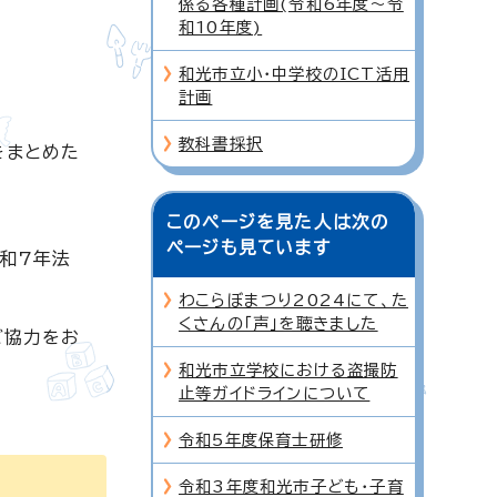
係る各種計画(令和6年度～令
和10年度)
和光市立小・中学校のICT活用
計画
教科書採択
をまとめた
このページを見た人は次の
ページも見ています
和7年法
わこらぼまつり2024にて、た
くさんの「声」を聴きました
ご協力をお
和光市立学校における盗撮防
止等ガイドラインについて
令和5年度保育士研修
令和3年度和光市子ども・子育