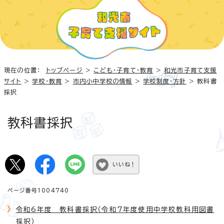
現在の位置：
トップページ
>
こども・子育て・教育
>
和光市子育て支援
サイト
>
学校・教育
>
市内小中学校の情報
>
学校制度・方針
> 教科書
採択
教科書採択
いいね！
ページ番号1004740
令和6年度 教科書採択（令和7年度使用中学校教科用図書
採択）