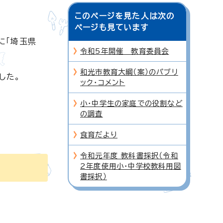
このページを見た人は次の
ページも見ています
に「埼玉県
令和5年開催 教育委員会
和光市教育大綱（案）のパブリ
した。
ック・コメント
小・中学生の家庭での役割など
の調査
食育だより
令和元年度 教科書採択（令和
2年度使用小・中学校教科用図
書採択）