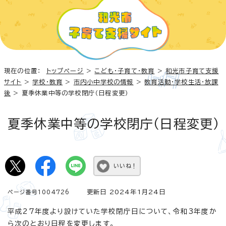
現在の位置：
トップページ
>
こども・子育て・教育
>
和光市子育て支援
サイト
>
学校・教育
>
市内小中学校の情報
>
教育活動・学校生活・放課
後
> 夏季休業中等の学校閉庁（日程変更）
夏季休業中等の学校閉庁（日程変更）
いいね！
更新日 2024年1月24日
ページ番号1004726
平成27年度より設けていた学校閉庁日について、令和3年度か
ら次のとおり日程を変更します。