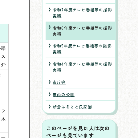
令和7年度テレビ番組等の撮影
実績
令和6年度テレビ番組等の撮影
実績
令和5年度テレビ番組等の撮影
路線
実績
るス
紹介
令和4年度テレビ番組等の撮影
実績
継
市庁舎
市内の公園
新倉ふるさと民家園
クラ
々木
このページを見た人は次の
ページも見ています
の一