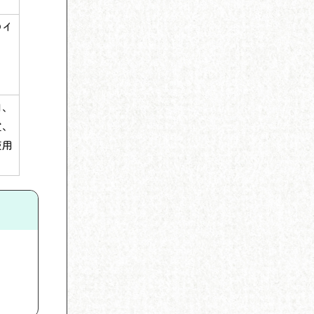
のイ
間、
室、
使用