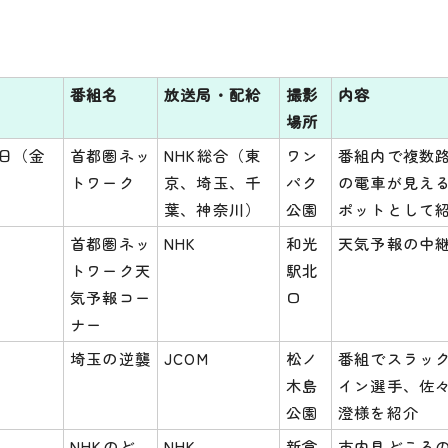
番組名
放送局・配給
撮影
内容
場所
7日（金
首都圏ネッ
NHK総合（東
ワン
番組内で複数
トワーク
京、埼玉、千
パク
の電車が見え
葉、神奈川）
公園
ポットとして
首都圏ネッ
NHK
和光
天気予報の中
トワーク天
駅北
気予報コー
口
ナー
埼玉の逆襲
JCOM
松ノ
番組でスラッ
木島
イン選手、佐
公園
澄様を紹介
NHKのど
NHK
新倉
市内見どころ