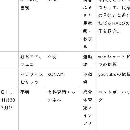
自慢
ふる
つとして、民
さと
の景観と昔遊
民家
わぴあHADO
園・
子を紹介。
わぴ
あ
狂育ママ、
不明
運動
webショート
サエコ
場
マの撮影
パワフルス
KONAMI
運動
youtubeの撮
ピリッツ
場
曜日）、
不明
有料専門チャ
総合
ハンドボール
11月30
ンネル
体育
グ
3月15
館メ
イン
アリ