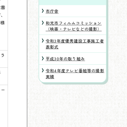
家園
市庁舎
び、
の様
和光市フィルムコミッション
（映画・テレビなどの撮影）
令和3年度優秀建設工事施工者
表彰式
ドラ
平成30年の取り組み
令和4年度テレビ番組等の撮影
影
実績
リー