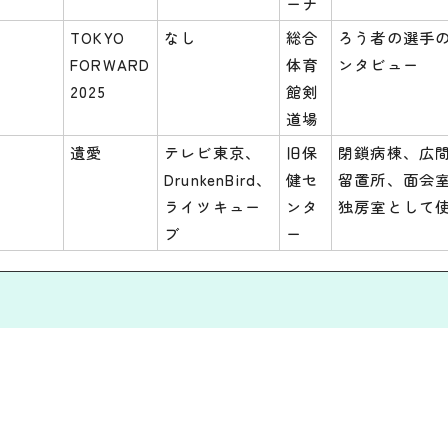
ーナ
TOKYO
なし
総合
ろう者の選手
FORWARD
体育
ンタビュー
2025
館剣
道場
遺愛
テレビ東京、
旧保
閉鎖病棟、広
DrunkenBird、
健セ
留置所、面会
ライツキュー
ンタ
独房室として
ブ
ー